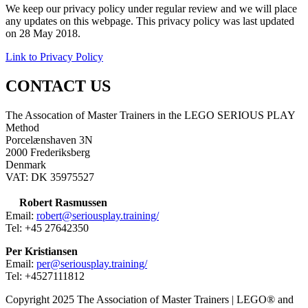
We keep our privacy policy under regular review and we will place
any updates on this webpage. This privacy policy was last updated
on 28 May 2018.
Link to Privacy Policy
CONTACT US
The Assocation of Master Trainers in the LEGO SERIOUS PLAY
Method
Porcelænshaven 3N
2000 Frederiksberg
Denmark
VAT: DK 35975527
Robert Rasmussen
Email:
robert@seriousplay.training/
Tel: +45 27642350
Per Kristiansen
Email:
per@seriousplay.training/
Tel: +4527111812
Copyright 2025 The Association of Master Trainers | LEGO® and