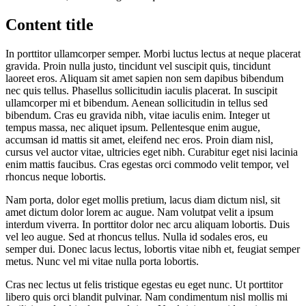
Content title
In porttitor ullamcorper semper. Morbi luctus lectus at neque placerat
gravida. Proin nulla justo, tincidunt vel suscipit quis, tincidunt
laoreet eros. Aliquam sit amet sapien non sem dapibus bibendum
nec quis tellus. Phasellus sollicitudin iaculis placerat. In suscipit
ullamcorper mi et bibendum. Aenean sollicitudin in tellus sed
bibendum. Cras eu gravida nibh, vitae iaculis enim. Integer ut
tempus massa, nec aliquet ipsum. Pellentesque enim augue,
accumsan id mattis sit amet, eleifend nec eros. Proin diam nisl,
cursus vel auctor vitae, ultricies eget nibh. Curabitur eget nisi lacinia
enim mattis faucibus. Cras egestas orci commodo velit tempor, vel
rhoncus neque lobortis.
Nam porta, dolor eget mollis pretium, lacus diam dictum nisl, sit
amet dictum dolor lorem ac augue. Nam volutpat velit a ipsum
interdum viverra. In porttitor dolor nec arcu aliquam lobortis. Duis
vel leo augue. Sed at rhoncus tellus. Nulla id sodales eros, eu
semper dui. Donec lacus lectus, lobortis vitae nibh et, feugiat semper
metus. Nunc vel mi vitae nulla porta lobortis.
Cras nec lectus ut felis tristique egestas eu eget nunc. Ut porttitor
libero quis orci blandit pulvinar. Nam condimentum nisl mollis mi