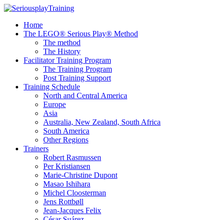
Home
The LEGO® Serious Play® Method
The method
The History
Facilitator Training Program
The Training Program
Post Training Support
Training Schedule
North and Central America
Europe
Asia
Australia, New Zealand, South Africa
South America
Other Regions
Trainers
Robert Rasmussen
Per Kristiansen
Marie-Christine Dupont
Masao Ishihara
Michel Cloosterman
Jens Rottbøll
Jean-Jacques Felix
César Suárez