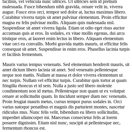
facilisis, vel vehicula nunc ultrices. Ut ultricies sem id pretium
malesuada. Fusce bibendum nibh gravida, ornare velit in, viverra
augue. Fusce eros orci, tempor sed dolor at, luctus maximus libero.
Curabitur viverra turpis sit amet pulvinar elementum. Proin efficitur
magna eu felis pulvinar mollis. Aliquam quis malesuada nisl.
Suspendisse sit amet viverra ligula. Etiam ut odio eget risus auctor
accumsan quis at eros. In sodales, ex vitae mollis egestas, dui arcu
tristique eros, at laoreet enim lectus in libero. Aliquam elementum
vitae orci eu convallis. Morbi gravida mattis mauris, ut efficitur felis
consequat sit amet. Suspendisse in enim eros. Phasellus lacinia turpis
et facilisis fermentum.
Mauris varius tempus venenatis. Sed elementum hendrerit mauris, sit
amet dictum libero lacinia sit amet. Sed venenatis pellentesque
neque non mattis. Nullam at massa et dolor viverra elementum ut
nec turpis. Nullam vel efficitur turpis. Curabitur quis tortor at quam
fringilla rhoncus et id sem. Nulla a justo sed libero molestie
condimentum non id metus. Pellentesque non quam ut ex volutpat
ornare at sollicitudin quam. In tincidunt semper diam nec venenatis.
Proin feugiat mauris metus, cursus tempor purus sodales in. Orci
varius natoque penatibus et magnis dis parturient montes, nascetur
ridiculus mus. Nunc felis velit, bibendum eu libero sollicitudin,
imperdiet ullamcorper mi. Maecenas consectetur felis at lorem
posuere dignissim. Etiam nisl nunc, suscipit at pellentesque nec,
fermentum rhoncus est.